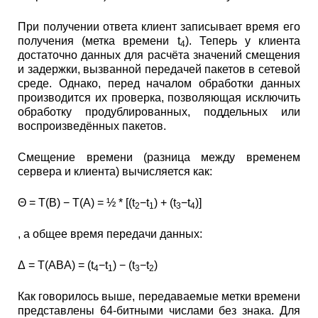
При получении ответа клиент записывает время его
получения (метка времени t
). Теперь у клиента
4
достаточно данных для расчёта значений смещения
и задержки, вызванной передачей пакетов в сетевой
среде. Однако, перед началом обработки данных
производится их проверка, позволяющая исключить
обработку продублированных, поддельных или
воспроизведённых пакетов.
Смещение времени (разница между временем
сервера и клиента) вычисляется как:
Θ = T(B) − T(A) = ½ * [(t
−t
) + (t
−t
)]
2
1
3
4
, а общее время передачи данных:
Δ = T(ABA) = (t
−t
) − (t
−t
)
4
1
3
2
Как говорилось выше, передаваемые метки времени
представлены 64-битными числами без знака. Для