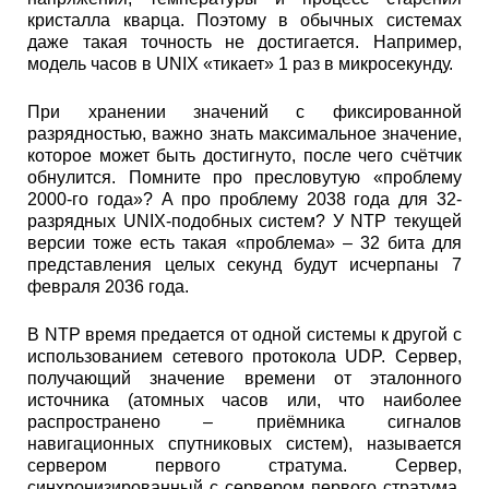
кристалла кварца. Поэтому в обычных системах
даже такая точность не достигается. Например,
модель часов в UNIX «тикает» 1 раз в микросекунду.
При хранении значений с фиксированной
разрядностью, важно знать максимальное значение,
которое может быть достигнуто, после чего счётчик
обнулится. Помните про пресловутую «проблему
2000-го года»? А про проблему 2038 года для 32-
разрядных UNIX-подобных систем? У NTP текущей
версии тоже есть такая «проблема» – 32 бита для
представления целых секунд будут исчерпаны 7
февраля 2036 года.
В NTP время предается от одной системы к другой с
использованием сетевого протокола UDP. Сервер,
получающий значение времени от эталонного
источника (атомных часов или, что наиболее
распространено – приёмника сигналов
навигационных спутниковых систем), называется
сервером первого стратума. Сервер,
синхронизированный с сервером первого стратума,