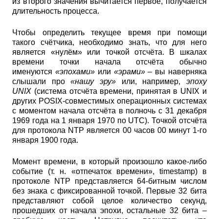
из второго значения вычитается первое, получается
длительность процесса.
Чтобы определить текущее время при помощи
такого счётчика, необходимо знать, что для него
является «нулём» или точкой отсчёта. В шкалах
времени точки начала отсчёта обычно
именуются
«эпохами»
или
«эрами»
– вы наверняка
слышали про
«нашу эру»
или, например,
эпоху
UNIX
(система отсчёта времени, принятая в UNIX и
других POSIX-совместимых операционных системах
с моментом начала отсчёта в полночь с 31 декабря
1969 года на 1 января 1970 по UTC). Точкой отсчёта
для протокола NTP является 00 часов 00 минут 1-го
января 1900 года.
Момент времени, в который произошло какое-либо
событие (т. н. «отпечаток времени», timestamp) в
протоколе NTP представляется 64-битным числом
без знака с фиксированной точкой. Первые 32 бита
представляют собой целое количество секунд,
прошедших от начала эпохи, остальные 32 бита –