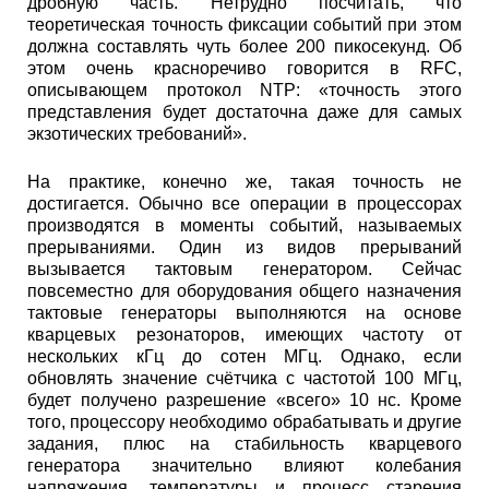
дробную часть. Нетрудно посчитать, что
теоретическая точность фиксации событий при этом
должна составлять чуть более 200 пикосекунд. Об
этом очень красноречиво говорится в RFC,
описывающем протокол NTP: «точность этого
представления будет достаточна даже для самых
экзотических требований».
На практике, конечно же, такая точность не
достигается. Обычно все операции в процессорах
производятся в моменты событий, называемых
прерываниями. Один из видов прерываний
вызывается тактовым генератором. Сейчас
повсеместно для оборудования общего назначения
тактовые генераторы выполняются на основе
кварцевых резонаторов, имеющих частоту от
нескольких кГц до сотен МГц. Однако, если
обновлять значение счётчика с частотой 100 МГц,
будет получено разрешение «всего» 10 нс. Кроме
того, процессору необходимо обрабатывать и другие
задания, плюс на стабильность кварцевого
генератора значительно влияют колебания
напряжения, температуры и процесс старения